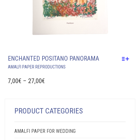
ENCHANTED POSITANO PANORAMA
THIS
AMALFI PAPER REPRODUCTIONS
PRODUCT
HAS
PRICE
7,00
€
–
27,00
€
MULTIPLE
RANGE:
VARIANTS.
7,00€
THE
THROUGH
OPTIONS
PRODUCT CATEGORIES
MAY
27,00€
BE
CHOSEN
AMALFI PAPER FOR WEDDING
ON