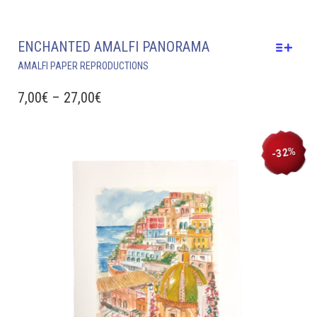
ENCHANTED AMALFI PANORAMA
THIS
AMALFI PAPER REPRODUCTIONS
PRODUCT
HAS
PRICE
7,00
€
–
27,00
€
MULTIPLE
RANGE:
VARIANTS.
7,00€
THE
-32%
THROUGH
OPTIONS
MAY
27,00€
BE
CHOSEN
ON
THE
PRODUCT
PAGE