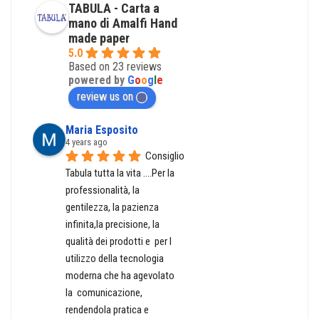
TABULA - Carta a
mano di Amalfi Hand
made paper
5.0
Based on 23 reviews
powered by
G
o
o
g
l
e
review us on
Maria Esposito
4 years ago
Consiglio 
Tabula tutta la vita ....Per la 
professionalità, la 
gentilezza, la pazienza 
infinita,la precisione, la 
qualità dei prodotti e  per l 
utilizzo della tecnologia 
moderna che ha agevolato  
la  comunicazione, 
rendendola pratica e 