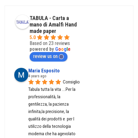
TABULA - Carta a
mano di Amalfi Hand
made paper
5.0
Based on 23 reviews
powered by
G
o
o
g
l
e
review us on
Maria Esposito
4 years ago
Consiglio 
Tabula tutta la vita ....Per la 
professionalità, la 
gentilezza, la pazienza 
infinita,la precisione, la 
qualità dei prodotti e  per l 
utilizzo della tecnologia 
moderna che ha agevolato  