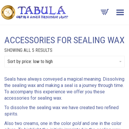
Toggle Menu
ACCESSORIES FOR SEALING WAX
SORTED
SHOWING ALL 5 RESULTS
BY
PRICE:
Sort by price: low to high
LOW
TO
HIGH
Seals have always conveyed a magical meaning. Dissolving
the sealing wax and making a seal is a journey through time.
To accompany this experience we offer you these
accessories for sealing wax.
To dissolve the sealing wax we have created two refined
spirits.
Also two creams, one in the color
gold
and one in the color