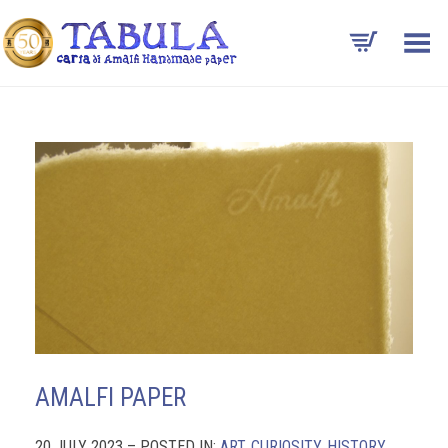
Toggle Menu
AMALFI PAPER
20 JULY 2023 – POSTED IN:
ART
,
CURIOSITY
,
HISTORY