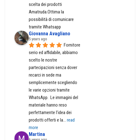
scelta dei prodotti 
Amatruda.Ottima la 
possibilità di comunicare 
tramite Whatsapp
Giovanna Avagliano
5 years ago
Fornitore 
serio ed affidabile, abbiamo 
scelto le nostre 
partecipazioni senza dover 
recarci in sede ma 
semplicemente scegliendo 
le varie opzioni tramite 
WhatsApp.  Le immagini del 
materiale hanno reso 
perfettamente l'idea dei 
prodotti offerti e la
... 
read 
more
Martina
6 years ago