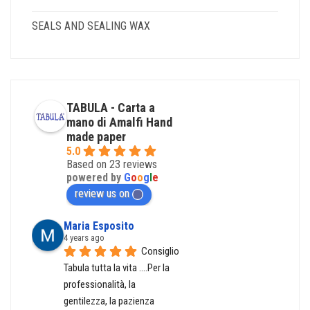
SEALS AND SEALING WAX
TABULA - Carta a
mano di Amalfi Hand
made paper
5.0
Based on 23 reviews
powered by
G
o
o
g
l
e
review us on
Maria Esposito
4 years ago
Consiglio 
Tabula tutta la vita ....Per la 
professionalità, la 
gentilezza, la pazienza 