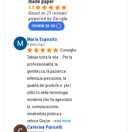
made paper
5.0
Based on 23 reviews
powered by
G
o
o
g
l
e
review us on
Maria Esposito
4 years ago
Consiglio 
Tabula tutta la vita ....Per la 
professionalità, la 
gentilezza, la pazienza 
infinita,la precisione, la 
qualità dei prodotti e  per l 
utilizzo della tecnologia 
moderna che ha agevolato  
la  comunicazione, 
rendendola pratica e 
veloce.Grazie
... 
read more
Caterina Puricelli