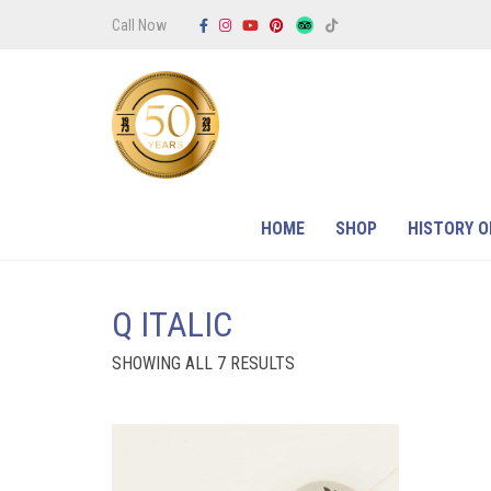
Call Now
HOME
SHOP
HISTORY O
Q ITALIC
SORTED
SHOWING ALL 7 RESULTS
BY
PRICE:
LOW
TO
HIGH