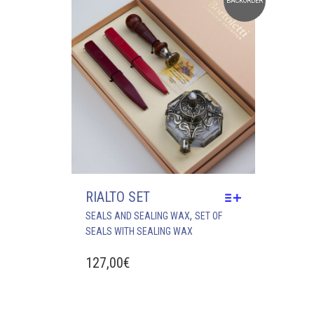
BACKORDER
BE
CHOSEN
ON
THE
PRODUCT
PAGE
RIALTO SET
THIS
,
SEALS AND SEALING WAX
SET OF
PRODUCT
SEALS WITH SEALING WAX
HAS
MULTIPLE
127,00
€
VARIANTS.
THE
OPTIONS