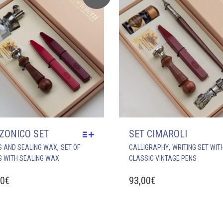
CHOSEN
ON
THE
PRODUCT
PAGE
ZONICO SET
SET CIMAROLI
THIS
,
,
S AND SEALING WAX
SET OF
CALLIGRAPHY
WRITING SET WIT
PRODUCT
S WITH SEALING WAX
CLASSIC VINTAGE PENS
HAS
MULTIPLE
00
€
93,00
€
VARIANTS.
THE
OPTIONS
MAY