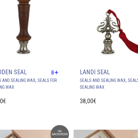
DEN SEAL
LANDI SEAL
THIS
,
,
S AND SEALING WAX
SEALS FOR
SEALS AND SEALING WAX
SEAL
PRODUCT
ING WAX
SEALING WAX
HAS
MULTIPLE
00
€
38,00
€
VARIANTS.
THE
OPTIONS
MAY
BE
ON
BACKORDER