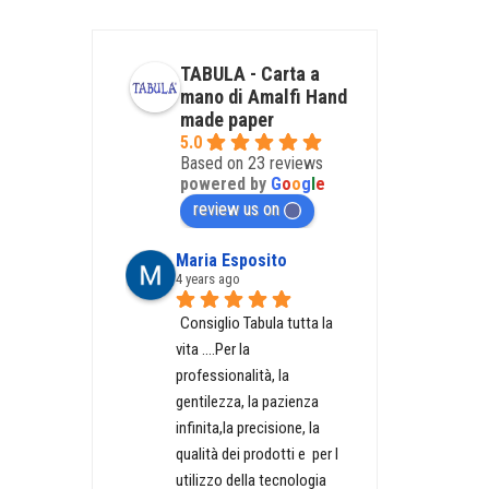
BE
CHOSEN
ON
TABULA - Carta a
THE
mano di Amalfi Hand
PRODUCT
made paper
PAGE
5.0
Based on 23 reviews
powered by
G
o
o
g
l
e
review us on
Maria Esposito
4 years ago
Consiglio Tabula tutta la 
vita ....Per la 
professionalità, la 
gentilezza, la pazienza 
infinita,la precisione, la 
qualità dei prodotti e  per l 
utilizzo della tecnologia 