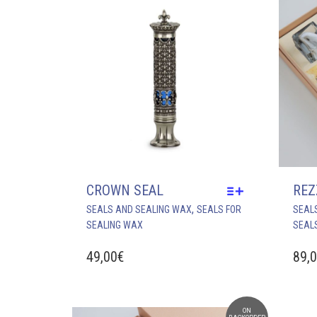
BE
CHOSEN
ON
THE
PRODUCT
PAGE
CROWN SEAL
REZ
THIS
,
SEALS AND SEALING WAX
SEALS FOR
SEAL
PRODUCT
SEALING WAX
SEAL
HAS
MULTIPLE
49,00
€
89,
VARIANTS.
THE
OPTIONS
MAY
ON