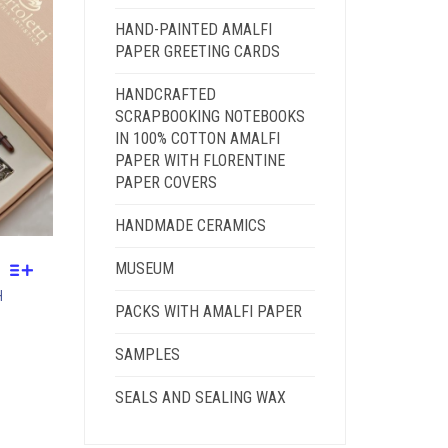
CHOSEN
ON
HAND-PAINTED AMALFI
THE
PAPER GREETING CARDS
PRODUCT
PAGE
HANDCRAFTED
SCRAPBOOKING NOTEBOOKS
IN 100% COTTON AMALFI
PAPER WITH FLORENTINE
PAPER COVERS
HANDMADE CERAMICS
MUSEUM
THIS
H
PRODUCT
PACKS WITH AMALFI PAPER
HAS
SAMPLES
MULTIPLE
VARIANTS.
SEALS AND SEALING WAX
THE
OPTIONS
MAY