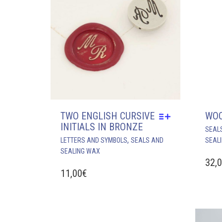
TWO ENGLISH CURSIVE
WOO
INITIALS IN BRONZE
SEAL
THIS
,
LETTERS AND SYMBOLS
SEALS AND
SEAL
PRODUCT
SEALING WAX
HAS
32,
MULTIPLE
11,00
€
VARIANTS.
THE
OPTIONS
MAY